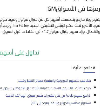
رمزها في الأسواقGM
يقوم ويلز فارجو بتصنسف أسهم كل من جنرال موتورز وفورد موتو
فورد الأسرع تح
والاتصال. وزاد سهم جنرال موتورز 1.7٪ في نشاط ما قبل السوق ، بينما ارتفع سهم فورد 1.5٪.
تداول على أسهم 
قد تعجبك أيضاً
مكاسب للأسهم الاوروبية واستمرار خسائر النفط وتسلا
كيف تكشف لنا سوق السندات حقيقة شركات ال AI؟ وهل السوق فعلاً عند مستويات مخاطرة عالية أم أن الشركات تُسيطر على قوتها المالية؟.
تراجع لسهم Apple في ظل متغيرات ضمن سوق الهواتف الذكية
استمرار مكاسب الدولار والنفط يعود إلى 90$