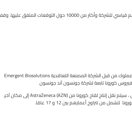
سلمت تسلا ما يقرب من 185000 سيارة خلال الربع الأول ، وهو رقم قياسي للشركة وأكثر من 10000 حول التوقعات المتفق عليها. وق
جونسون آند جونسون ستتولي تصنيع اللقاح الخاص بها في مصنع مملوك من قبل الشركة المصنعة التعاقدية Emergent Biosolutions
وقد ذكرت صحيفة وول ستريت جورنال أنه من أجل استيعاب التبديل ، سيتم نقل إنتاج لقاح كورونا من AstraZeneca (AZN) إلى مكان آخر.
 من تتراوح أعمارهم بين 12 و 17 عامًا.