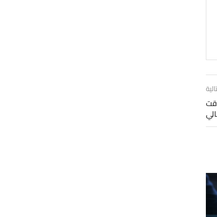
الية
 الوقت
الي