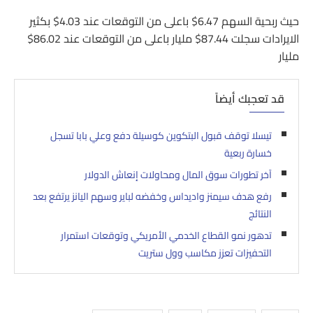
حيث ربحية السهم 6.47$ باعلى من التوقعات عند 4.03$ بكثير
الايرادات سجلت 87.44$ مليار باعلى من التوقعات عند 86.02$
مليار
قد تعجبك أيضاً
تيسلا توقف قبول البتكوين كوسيلة دفع وعلي بابا تسجل
خسارة ربعية
آخر تطورات سوق المال ومحاولات إنعاش الدولار
رفع هدف سيمنز واديداس وخفضه لباير وسهم اليانز يرتفع بعد
النتائج
تدهور نمو القطاع الخدمي الأمريكي وتوقعات استمرار
التحفيزات تعزز مكاسب وول ستريت