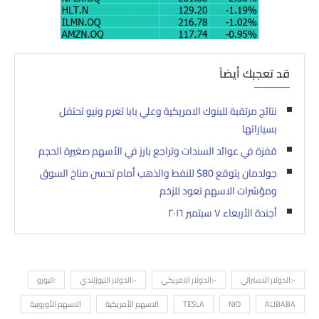
قد تعجبك أيضاً
نتائج مرتقبة للبنوك الامريكية وعلي بابا تغرم ونيو تحتفل
بسياراتها
قفزة في عوائد السندات وتراجع بارز في الأسهم صغيرة الحجم
جولدمان يتوقع 80$ للنفط والذهب أمام تحسن مناخ السوق
ومؤشرات الاسهم تعود للزخم
أجندة الأربعاء ٧ سبتمبر ٢٠١٦
-:الدولار الاسترالي
-:الدولار الامريكي
-:الدولار النيوزلندي
:اليورو
ALIBABA
NIO
TESLA
الاسهم الأمريكية
الاسهم الأوروبية