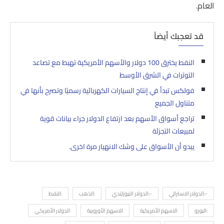
العام.
قد تعجبك أيضاً
النفط يخترق 100 دولار والأسهم الأمريكية تهبط مع تصاعد
التوترات في الشرق الأوسط
فولكس تبدأ في إنتاج السيارات الكهربائية رسميًا وتصرح بأنها في
متناول الجميع
تراجع أسواق الأسهم بعد ارتفاع الدولار جراء بيانات قوية
لمبيعات التجزئة
يبدو أن الأسواق على وشك الانهيار مرة اخرى.
-:الدولار الاسترالي
-:الدولار النيوزلندي
:الذهب
:النفط
:اليورو
الاسهم الأمريكية
الاسهم الأوروبية
الدولار الأمريكي