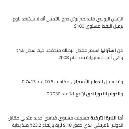
الرئيس الروسي فلاديمير بوتن صرح بالأمس أنه لا يستبعد بلوغ
برميل النفط مستوى 100$
من
استراليا
استمر معدل البطالة منخفضا حيث سجل 4.6%
وهي أقل مستويات منذ عام 2008.
وقد سجل
الدولار الأسترالي
مكاسب 0.5% عند 0.7413
و
الدولار النيوزلندي
ارتفع 1% عند 0.7030
أما
الليرة التركية
فسجلت مستوى قياسي جديد متدني مقابل
الدولار الأمريكي الذي حقق 9.18 ليرة بارتفاع 23.2% منذ بداية