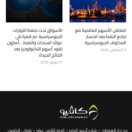
انتعاش الأسهم العالمية مع
الأسواق تحت ضغط التوترات
تراجع النفط بعد انحسار
الجيوسياسية عبر قفزة في
المخاوف الجيوسياسية
عوائد السندات والنفط …أمازون
تقود أسهم التكنولوجيا بعد
3 أغسطس، 2026
النتائج الجيدة
31 يوليو، 2026
برج دار العوضي – شارع أحمد الجابر – الدور الثامن عشر – شرق ، الكويت