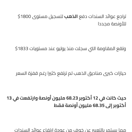
تراجع عوائد السندات دفع
الذهب
لتسجيل مستوى 1800$
للأونصة مجددا
وتقع المقاومة التي سجلت منذ يوليو عند مستويات 1833$
حيازات كبرى صناديق الذهب لم ترتفع كثيرا رغم قفزة السعر
حيث كانت في 12 أكتوبر 68.23 مليون أونصة وارتفعت في 13
أكتوبر إلى 68.35 مليون أونصة فقط
مما يستمر بالتعبير عن خوف من عودة ارتفاع عوائد السندات