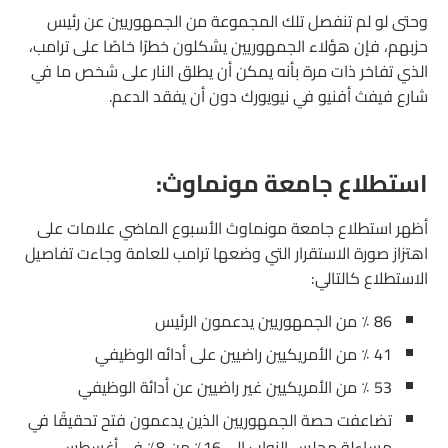
وحتى لو لم تنفصل تلك المجموعة من الجمهوريين عن رئيس
حزبهم، فإن هؤلاء الجمهوريين يشكلون خطرًا خاصًا على ترامب،
الذي تفاخر ذات مرة بأنه يمكن أن يطلق النار على شخص ما في
شارع فيفث أفنيو في نيويورك دون أن يفقد الدعم.
استطلاع جامعة مونماوث:
أظهر استطلاع جامعة مونماوث الأسبوع الماضي علامات على
اهتزاز صورة الاستقرار التي وضعها ترامب للعامة وجاءت تفاصيل
الاستطلاع كالتالي:
86 ٪ من الجمهوريين يدعمون الرئيس
41 ٪ من الأمريكيين راضيين على أدائه الوظيفي
53 ٪ من الأمريكيين غير راضيين عن أدائة الوظيفي
تضاعفت حصة الجمهوريين الذين يدعمون فتح تحقيقًا في
مساءلة مجلس النواب إلى 16٪ من 8٪ في أغسطس.