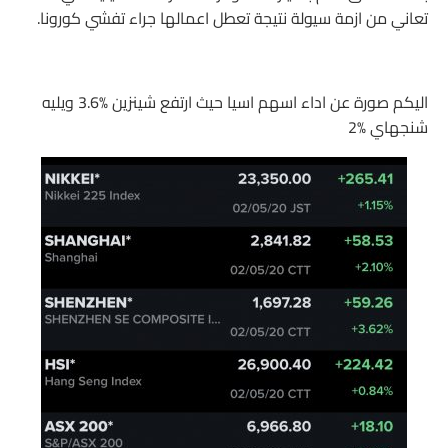
تعاني من ازمة سيولة نتيجة تعطل اعمالها جراء تفشي كورونا.
اليكم صورة عن اداء اسهم اسيا حيث ارتفع شينزين 3.6‎%‎ ويليه
شنجهاي 2‎%‎