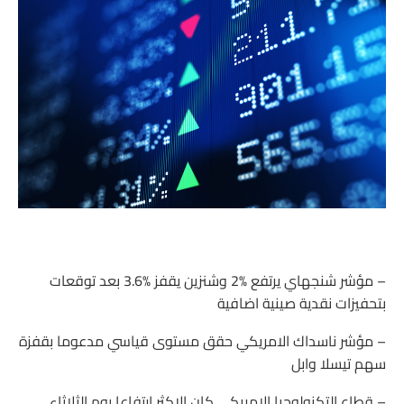
– مؤشر شنجهاي يرتفع 2‎%‎ وشنزين يقفز 3.6‎%‎ بعد توقعات
بتحفيزات نقدية صينية اضافية
– مؤشر ناسداك الامريكي حقق مستوى قياسي مدعوما بقفزة
سهم تيسلا وابل
– قطاع التكنولوجيا الامريكي كان الاكثر ارتفاعا يوم الثلاثاء