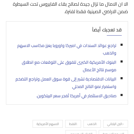
الا ان الامال ما تزال جيدة لصالح بقاء الفايروس تحت السيطرة
ضمن الاراضي الصينية فقط لفترة.
قد تعجبك أيضاً
تراجع عوائد السندات في اميركا واوروبا يعزز مكاسب الاسهم
والذهب
البنوك الأمريكية الكبرى تتفوق على التوقعات مع انطلاق
موسم نتائج الأعمال
البيانات الاقتصادية تشير إلى قوة سوق العمل وتراجع التضخم
واستمرار نمو الناتج المحلي
صناديق الاستثمار في أمريكا تُفجر سعر البيتكوين.
-:الين الياباني
:الذهب
:النفط
الاسهم الأمريكية
الاسهم الاسيوية
الفرنك السويسري