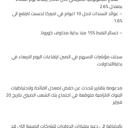
بمعدل 2.6‎%‎
– عوائد السندات لاجل 10 اعوام في اميركا تحسنت لترتفع الى
1.6‎%‎
– خسائر النفط 15‎%‎ منذ بداية مخاوف كورونا.
سجلت مؤشرات الاسهم في الصين ارتفاعات اليوم الاربعاء في
بدايةالتداولات
مدعومة بتقارير تتحدث عن خفض لمعدل الفائدة ولاحتياطيات
البنوك الالزامية متوقعة في اجتماع بنك الشعب الصيني بتاريخ 20
فبراير
بالاضافة الى دعم بمليارات الدولارات للشركات الصينية التي قد