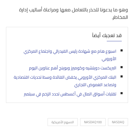
وهو ما يدعونا للحذر بالتعامل معها ومراعاة أساليب إدارة
المخاطر.
قد تعجبك أيضاً
اسبوع هام مع شهادة رئيس الفيدرالي واجتماع المركزي
الأوروبي
البريكست دويتشيه وكوميرز وبوينج أهم عناوين اليوم
البنك المركزي الأوروبي يخفض الفائدة وسط تحديات اقتصادية
وتصاعد الغموض التجاري
تقلبات أسواق المال في أغسطس تحدد الزخم في سبتمبر
NASDAQ
NASDAQ100
الاسهم الأمريكية