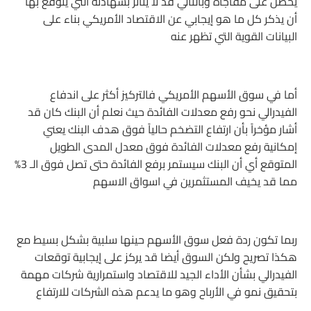
يحصل على مفاجأة وبالتالي قد لا يتأثر بشهادته التي يتوقع بها
أن يذكر كل ما هو إيجابي عن الاقتصاد الأمريكي بناء على
البيانات القوية التي تظهر عنه
أما في سوق الأسهم الأمريكي فالتركيز أكثر على اندفاع
الفيدرالي نحو رفع معدلات الفائدة حيث نعلم أن البنك كان قد
أشار مؤخراً بأن ارتفاع التضخم حالياً فوق هدف البنك يعني
إمكانية رفع معدلات الفائدة فوق معدل المدى الطويل
المتوقع أي أن البنك سيستمر برفع الفائدة حتى تصل فوق الـ 3%
مما قد يخيف المستثمرين في اسواق الاسهم
ربما تكون ردة فعل سوق الأسهم حينها سلبية بشكل بسيط مع
هكذا تصريح ولكن السوق أيضا قد يركز على إيجابية توقعات
الفيدرالي بشأن الأداء الجيد للاقتصاد واستمرارية شركات مهمة
بتحقيق نمو في الأرباح وهو ما يدعم هذه الشركات للارتفاع