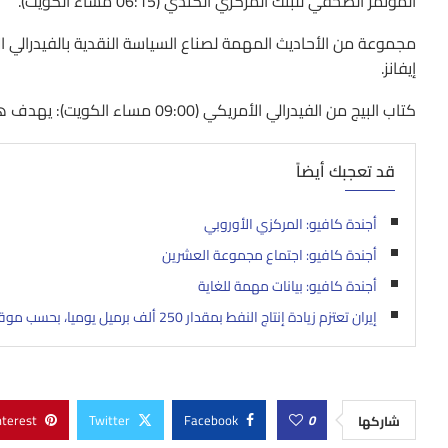
المؤتمر الصحفي للبنك المركزي الكندي (06:15 مساء الكويت).
مجموعة من الأحاديث المهمة لصناع السياسة النقدية بالفيدرالي 
إيفانز.
كتاب البيج من الفيدرالي الأمريكي (09:00 مساء الكويت): يهدف هذا التقرير إلى تقييم الوضع الاقتصادي الأمريكي من أكثر من جانب.
قد تعجبك أيضاً
أجندة كافيو: المركزي الأوروبي
أجندة كافيو: اجتماع مجموعة العشرين
أجندة كافيو: بيانات مهمة للغاية
إيران تعتزم زيادة إنتاج النفط بمقدار 250 ألف برميل يوميا، بحسب موقع إخباري لوزارة النفط
nterest
Twitter
Facebook
0
شاركها