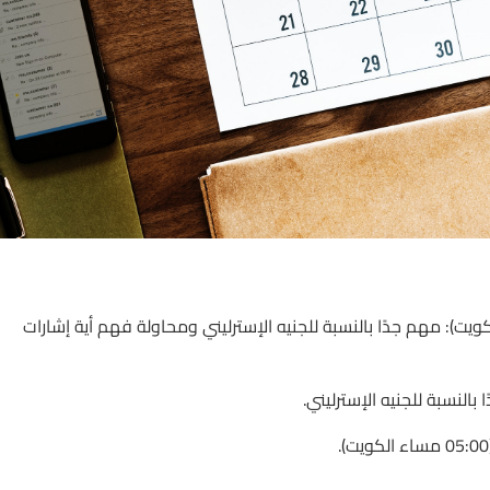
ني، محافظ البنك المركزي الإنجليزي (04:15 عصر الكويت): مهم جدًا بالنسبة للجنيه الإسترليني ومحاولة فهم أية إشارات