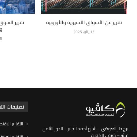
تقرير عن الأسواق الآسيوية والأوروبية
تقرير السوق
وا
13 يناير، 2025
15 يناي
تصنيفات التق
التقارير الاقتص
برج دار العوضي – شارع أحمد الجابر – الدور الثامن
عشر – شرق ، الكويت