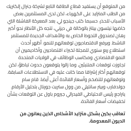
من المتوقع أن يستفيد قطاع الطاقة التابع لشركة جنرال إلكتريك
من الطلب المتزايد على الكهرباء، لكن لدى المستثمرين بعض
الأسباب للحذر، حسبما كتب جينجو لي. بعد المعركة الفاشلة التي
خاضها نيلسون بيلتز بالوكالة في ديزني، تتجه كل الأنظار نحو أكبر
رهان لصندوق التحوط الخاص به والأهداف الجديدة للمستثمر
الناشط. ويرفع الاقتصاديون توقعاتهم للنمو. أظهر أحدث
استطلاع ربع سنوي للمجلة لخبراء اقتصاديين وأكاديميين أن
النمو الاقتصادي ومكاسب الوظائف في الولايات المتحدة
تجاوزت توقعات المتنبئين. وما زالوا يتوقعون حدوث تباطؤ، لكن
توقعاتهم أكثر إشراقا مما كانت عليه في الاستطلاعات السابقة.
وتوقعاتهم للتضخم وأسعار الفائدة أعلى أيضا. قام سام
جولدفارب وبيتر سانتيلي من وول ستريت جورنال بتحليل الأرقام.
يتراجع رئيس الاحتياطي الفيدرالي جيروم باول عن التوقعات بشأن
تخفيضات أسعار الفائدة.
تعاقب بكين بشكل متزايد الأشخاص الذين يعانون من
الديون المعدومة.