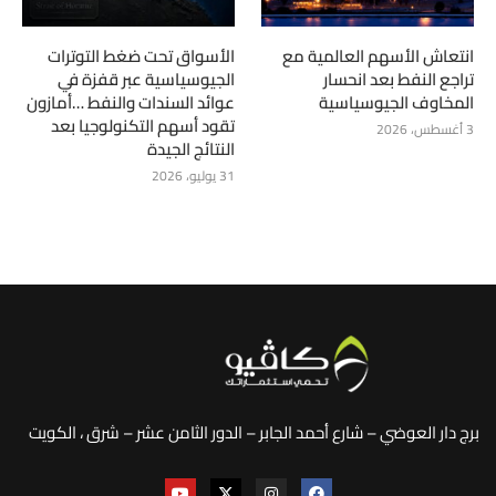
انتعاش الأسهم العالمية مع
الأسواق تحت ضغط التوترات
تراجع النفط بعد انحسار
الجيوسياسية عبر قفزة في
المخاوف الجيوسياسية
عوائد السندات والنفط …أمازون
تقود أسهم التكنولوجيا بعد
3 أغسطس، 2026
النتائج الجيدة
31 يوليو، 2026
برج دار العوضي – شارع أحمد الجابر – الدور الثامن عشر – شرق ، الكويت