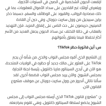
ارتفعت الديون الشخصية في الصين في السنوات الأخيرة،
ويتعرض أولئك غير القادرين على سداد الأموال للعقوبات، بما في
ذلك مصادرة الرواتب، والقيود على الوظائف والسفر، حسبما ذكر
براين سبيجيل من وول ستريت جورنال. وفي حين أن القادة
الصينيين حريصون على حث الناس على إنفاق المزيد، فإن التهديد
بالعقاب في حالة التخلف عن سداد الديون يجعل العديد من الأسر
أكثر تحفظا فيما يتعلق بأموالهم.
س: أين فاتورة حظر TikTok؟
إن التشريع الذي أقره مجلس النواب والذي من شأنه أن يجبر
TikTok على العثور على مالك جديد أو حظره في الولايات المتحدة،
هو الآن في أيدي السيناتور ماريا كانتويل، رئيسة لجنة التجارة
بمجلس الشيوخ. والآن يريد مجلس النواب قضمة أخرى. لقد
سألنا ناتالي أندروز من وول ستريت جورنال عن موقف مشروع
القانون الآن.
ج: “مشروع قانون TikTok الذي أرسله مجلس النواب إلى مجلس
الشيوخ يخضع لسلطة السيناتور كانتويل، وهي تقوم بمراجعته.