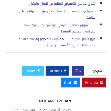
تفوق قياسي للأسواق المالية في تايوان واليابان
الأسواق العالمية تحت ضغط واضح وبيركشاير تراهن على
الفابيت
بيانات سوق العمل الأمريكي عن شهر فبراير بين استمرار
الايجابية والضعف البسيط
تقرير شامل عن تحركات مؤشرات داو جونز وستاندرد آند بورز
500 والذهب في 18 أغسطس 2025
Twitter
Facebook
0
شاركها
Email
Pinterest
MOHAMED ZEDAN
خبير في أسواق الفوركس واستراتيجي في