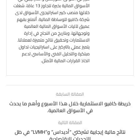
الأسواق المالية بخبرة تتجاوز 13 عامًا، شغلت
خلالها منصب كبير استراتيجيي الأسواق لدى
شركة كافيو للوساطة المالية. أتمتع بفهم
عميق لآليات الأسواق المالية العالمية
وتوجهاتها، وبتاريخ من النجاح في إدارة
الاستثمارات وتحقيق نتائج متميزة لعملائنا.
يتميز عملي بالتركيز على استراتيجيات تداول
مبتكرة والتحليل الفني والأساسي لدعم
اتخاذ القرارات المالية الأمثل.
المقالة السابقة
خريطة كافيو الاستثمارية خلال هذا الأسبوع وأهم ما يحدث
في الأسواق العالمية.
المقالة التالية
نتائج مالية إيجابية لشركتي “أديداس” و”LVMH” في ظل
التحديات الاقتصادية