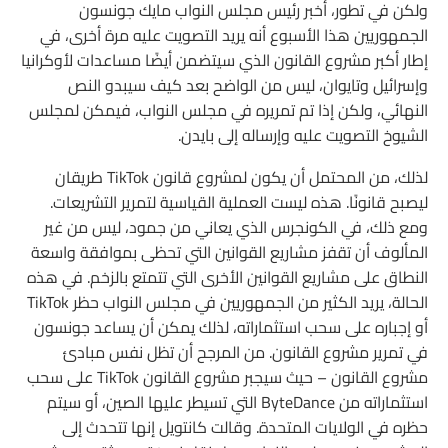
ولكن في تطور، أخبر رئيس مجلس النواب مايك جونسون
الجمهوريين هذا الأسبوع أنه يريد التصويت عليه مرة أخرى، في
إطار أكبر مشروع القانون الذي سيتضمن أيضًا مساعدات لأوكرانيا
وإسرائيل وتايوان، ليس من الواضح بعد كيف سيبدو النص
النهائي، ولكن إذا تم تمريره في مجلس النواب، فيمكن لمجلس
الشيوخ التصويت عليه وإرساله إلى بايدن.
لذلك، من المحتمل أن يكون لمشروع قانون TikTok طريقان
ليصبح قانونًا. هذه ليست العملية القياسية لتمرير التشريعات.
ومع ذلك، في الكونجرس الذي يعاني من جمود، ليس من غير
المألوف أن تقفز مشاريع القوانين التي تحظى بموافقة واسعة
النطاق على مشاريع القوانين الأخرى التي تتمتع بالزخم. في هذه
الحالة، يريد الكثير من الجمهوريين في مجلس النواب حظر TikTok
أو إجباره على سحب استثماراته، لذلك يمكن أن يساعد جونسون
في تمرير مشروع القانون. من المرجح أن تظل نفس مبادئ
مشروع القانون – حيث سيجبر مشروع القانون TikTok على سحب
استثماراته من ByteDance التي تسيطر عليها الصين، أو سيتم
حظره في الولايات المتحدة. وقالت كانتويل إنها تتحدث إلى