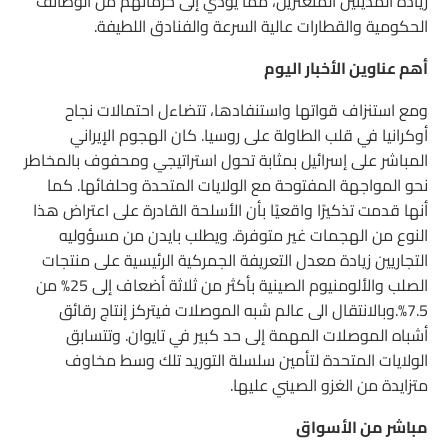
زيادة المدينين المتعثرين، مما يؤدي إلى حرمانهم من الوظائف
الحكومية والقطارات عالية السرعة والفنادق اللطيفة.
أهم عناوين الأخبار اليوم
ومع استنزاف قواتها واستنفادها، تتضاءل احتمالات نجاح
أوكرانيا في قلب الطاولة على روسيا. كان الهجوم الإيراني
المباشر على إسرائيل بمثابة تحول استراتيجي ومحفوف بالمخاطر
نحو المواجهة المفتوحة مع الولايات المتحدة وحلفائها. كما
أنها قدمت تذكيرًا واقعيًا بأن الأسلحة القادرة على اعتراض هذا
النوع من الهجمات غير متوفرة. ويطلب بايدن من مسؤوليه
التجاريين زيادة معدل التعريفة الجمركية الرئيسية على منتجات
الصلب والألومنيوم الصينية بأكثر من ثلاثة أضعاف إلى 25% من
7.5%.وبالانتقال الى عالم شبه الموصلات فيتركز إنتاج رقائق
أشباه الموصلات المهمة إلى حد كبير في تايوان. وتتسابق
الولايات المتحدة لتأمين سلسلة التوريد تلك وسط مخاوف
متزايدة من الغزو الصيني عليها.
مباشر من الأسواق