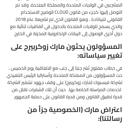
المشرعين في الولايات المتحدة والمملكة المتحدة. وقد تم
التوصل إليها كجزء من قانون CLOUD (توضيح الاستخدام
القانوني للبيانات) ، وهو القانون الذي تم تشريعة عام 2018
والذي يسمح للولايات المتحدة بالدخول في اتفاقيات ثنائية مع
دول أخرى الوصول إلى البيانات الإلكترونية المخزنة في الخارج.
المسؤولون يحثون مارك زوكربيرج على
تغيير سياساته:
في خطاب مفتوح نُشر جنبًا إلى جنب مع الاتفاقية يوم الخميس ،
حث المسؤولون من المملكة المتحدة وأستراليا الرئيس التنفيذي
لشركة فيسبوك (مارك زوكربيرج) على وقف جهود تشفير الشركة
لخدمات المراسلة الخاصة بها. حيث أن تلك الشفرات تقلل من
قدرة تطبيق القانون ومن قدرة القانون على حماية الجمهور.
اعتراض مارك (الخصوصية جزأ من
رسالتنا):