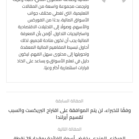
وترجمت مجموعة واسعة من المقالات
التعليمية، التي تغطي مختلف جوانب
الأسواق المالية، بدءًا من الفوركس
والأسهم، وصولًا إلى التحليلات الاقتصادية
واستراتيجيات التداول. أؤمن بأن المعرفة
المالية يجب أن تكون متاحة للجميع، لذلك
أحاول تبسيط المفاهيم المالية المعقدة
وتحويلها إلى محتوى سهل الفهم، ليكون
دليل في تعلم الأسواق،و يساعد على اتخاذ
قرارات استثمارية أكثر وعيًا.
المقالة السابقة
وفقًا للخبراء، لن يتم الموافقة على اقتراح البريكست والسبب
تقسيم أيرلندا
المقالة التالية
المركزي الهندي يخفض أسعار الفائدة بمقدار 25 نقطة