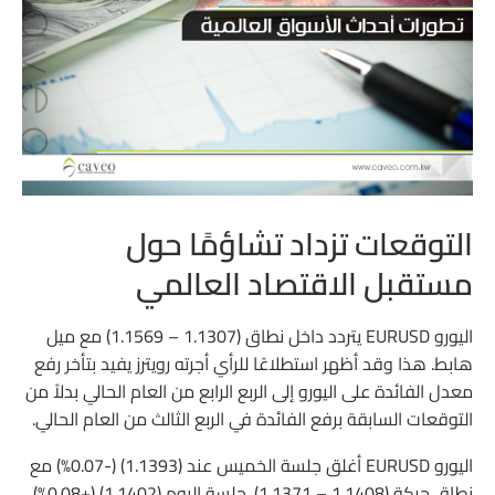
التوقعات تزداد تشاؤمًا حول
مستقبل الاقتصاد العالمي
اليورو EURUSD يتردد داخل نطاق (1.1307 – 1.1569) مع ميل
هابط. هذا وقد أظهر استطلاعًا للرأي أجرته رويترز يفيد بتأخر رفع
معدل الفائدة على اليورو إلى الربع الرابع من العام الحالي بدلاً من
التوقعات السابقة برفع الفائدة في الربع الثالث من العام الحالي.
اليورو EURUSD أغلق جلسة الخميس عند (1.1393) (-0.07%) مع
نطاق حركة (1.1408 – 1.1371). جلسة اليوم (1.1402) (+0.08%)