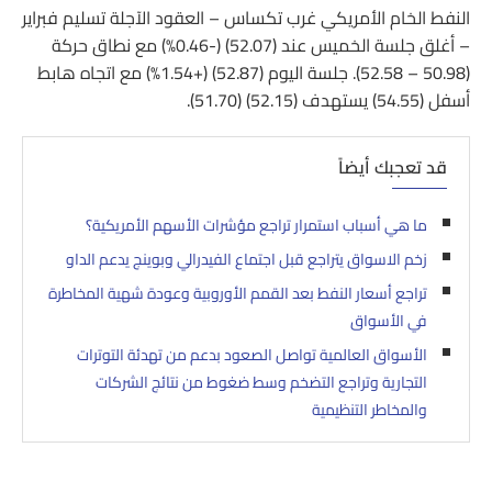
النفط الخام الأمريكي غرب تكساس – العقود الآجلة تسليم فبراير
– أغلق جلسة الخميس عند (52.07) (-0.46%) مع نطاق حركة
(50.98 – 52.58). جلسة اليوم (52.87) (+1.54%) مع اتجاه هابط
أسفل (54.55) يستهدف (52.15) (51.70).
قد تعجبك أيضاً
ما هي أسباب استمرار تراجع مؤشرات الأسهم الأمريكية؟
زخم الاسواق يتراجع قبل اجتماع الفيدرالي وبوينج يدعم الداو
تراجع أسعار النفط بعد القمم الأوروبية وعودة شهية المخاطرة
في الأسواق
الأسواق العالمية تواصل الصعود بدعم من تهدئة التوترات
التجارية وتراجع التضخم وسط ضغوط من نتائج الشركات
والمخاطر التنظيمية