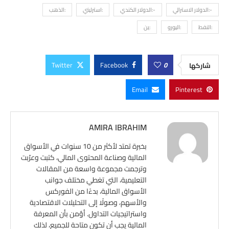
-:الدولار الاسترالي
-:الدولار الكندي
:استرليني
:الذهب
:النفط
:اليورو
:ين
Twitter
Facebook
0
شاركها
Email
Pinterest
AMIRA IBRAHIM
بخبرة تمتد لأكثر من 10 سنوات في الأسواق
المالية وصناعة المحتوى المالي، كتبت وعرّبت
وترجمت مجموعة واسعة من المقالات
التعليمية، التي تغطي مختلف جوانب
الأسواق المالية، بدءًا من الفوركس
والأسهم، وصولًا إلى التحليلات الاقتصادية
واستراتيجيات التداول. أؤمن بأن المعرفة
المالية يجب أن تكون متاحة للجميع، لذلك