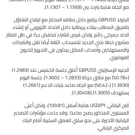
مع اتجاه هابط يتردد بين (1.1569 – 1.1307).
الباوند GBPUSD يرتفع داخل نطاقه المختار مع ارتفاع التفاؤل
بالفريق المطالب ببقاء بريطانيا داخل الاتحاد الأوروبي أو إنشاء
اتحاد جمركي دائم. ولكن فرص الشراء تنخفض جدًا في ظل انتظار
مشروع خطة ماي الجديد للانسحاب. الثقة أيضًا تقل والشركات
والمستهلكين وأصحاب المنازل يبدئون في التجهيز للخروج
الفوضوي.
الجنيه الإسترليني GBPUSD أغلق جلسة الخميس عند (1.2983)
(+0.78%) مع نطاق حركة (1.2833 – 1.3002). جلسة اليوم
(1.3930) (-0.42%) مع اتجاه صاعد بثبات الدعم (1.2661)
يستهدف (1.3005) (1.30456).
الين الياباني USDJPY هابط أسفل (109.81)، ولكن أعلى
المستوى المذكور يصبح صاعدًا. وقد جاءت مؤشرات التضخم
اليابانية الأخيرة على نحو سلبي لتعمق السلبية أمام البنك
المركزي الياباني.