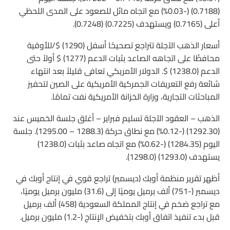
(0.7188) (-0.03%) مع اتجاه مائل للصعود على المدى اللحظي
أعلى (0.7165) ويستهدف (0.7225) (0.7248).
أسعار الذهب الآجلة تتراجع تصحيحًا أسفل (1290) $/للأوقية
محافظًا على اتجاهه الصاعد بثبات الدعم (1277) $ أولاً حتى
الدعم (1238.0) $. الدولار الأمريكي تعافى قليلاً بعد انتهاء
شائعة رفع التعريفات الجمركية الأمريكية على الصين لتحفيز
المباحثات التجارية، وزارة الخزانة الأمريكية نفت تمامًا.
الذهب – العقود الآجلة تسليم فبراير – أغلق جلسة الخميس عند
(1292.30) (-0.12%) مع نطاق حركة (1288.3 – 1295.00). جلسة
اليوم (1284.35) (-0.62%) مع اتجاه صاعد بثبات (1238.0)
يستهدف (1293.0) (1298.0).
أظهر تقرير منظمة أوبك (ديسمبر) تراجع قوي في إنتاج أوبك في
ديسمبر (-751) ألف برميل يوميًا إلى (31.6) مليون برميل يوميًا،
مع تراجع ضخم في إنتاج المملكة السعودية (458) ألف برميل
قبل بدء تنفيذ اتفاق أوبك بتخفيض الإنتاج (-1.2) مليون برميل.