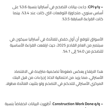
– CPI y/y
: جاءت بيانات التضخم في أستراليا بنسبة 3.6% على
أساس سنوي، متجاوزة التوقعات التي كانت عند 3.4%، بينما
كانت القراءة السابقة 3.5%.
الأسواق تتوقع أن أول خفض للفائدة في أستراليا سيكون في
سبتمبر من العام القادم 2025، حيث ارتفعت القراءة الأساسية
للتضخم من 4.0% إلى 4.1%.
هذا الارتفاع يعكس ضغوطاً تضخمية متزايدة في الاقتصاد
الأسترالي، مما يزيد من احتمالية اتخاذ إجراءات من قبل البنك
المركزي الأسترالي للتحكم في التضخم ولو بتثبيت الفائدة مطولا.
– Construction Work Done q/q
: أظهرت البيانات انخفاضاً بنسبة