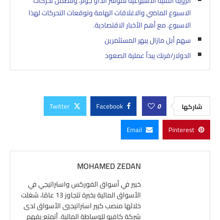
الرؤية الفنية الاسبوعية لمؤشر الداو جونز، وتتضمن تحركات
الاسبوع الماضي والاغلاقات الهامة وتوقعات التحركات لهذا
الاسبوع. مع أهم الأخبار الاقتصادية.
سهم أبل مازال يبهر المستثمرين
الدولار/فرنك يبدأ عملية الصعود
Twitter
Facebook
0
شاركها
Email
Pinterest
MOHAMED ZEDAN
خبير في أسواق الفوركس واستراتيجي في
الأسواق المالية بخبرة تتجاوز 13 عامًا، شغلت
خلالها منصب كبير استراتيجيي الأسواق لدى
شركة كافيو للوساطة المالية. أتمتع بفهم