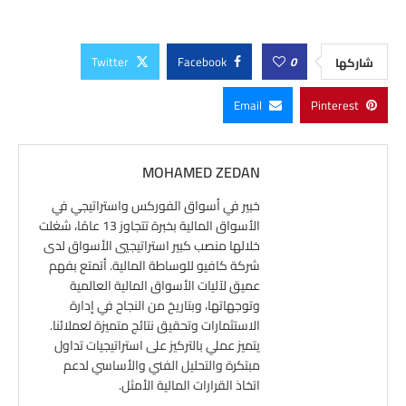
Twitter
Facebook
0
شاركها
Email
Pinterest
MOHAMED ZEDAN
خبير في أسواق الفوركس واستراتيجي في
الأسواق المالية بخبرة تتجاوز 13 عامًا، شغلت
خلالها منصب كبير استراتيجيي الأسواق لدى
شركة كافيو للوساطة المالية. أتمتع بفهم
عميق لآليات الأسواق المالية العالمية
وتوجهاتها، وبتاريخ من النجاح في إدارة
الاستثمارات وتحقيق نتائج متميزة لعملائنا.
يتميز عملي بالتركيز على استراتيجيات تداول
مبتكرة والتحليل الفني والأساسي لدعم
اتخاذ القرارات المالية الأمثل.