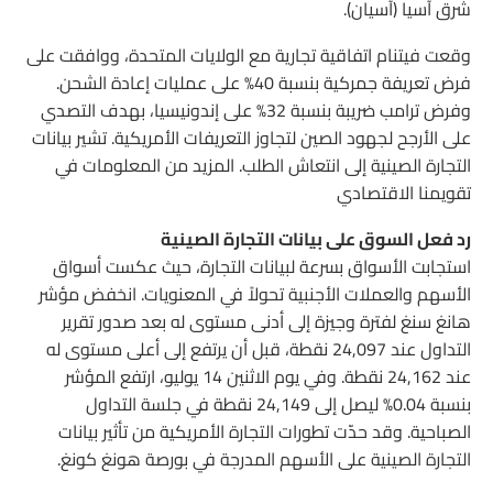
شرق آسيا (آسيان).
وقعت فيتنام اتفاقية تجارية مع الولايات المتحدة، ووافقت على
فرض تعريفة جمركية بنسبة 40% على عمليات إعادة الشحن.
وفرض ترامب ضريبة بنسبة 32% على إندونيسيا، بهدف التصدي
على الأرجح لجهود الصين لتجاوز التعريفات الأمريكية. تشير بيانات
التجارة الصينية إلى انتعاش الطلب. المزيد من المعلومات في
تقويمنا الاقتصادي
رد فعل السوق على بيانات التجارة الصينية
استجابت الأسواق بسرعة لبيانات التجارة، حيث عكست أسواق
الأسهم والعملات الأجنبية تحولاً في المعنويات. انخفض مؤشر
هانغ سنغ لفترة وجيزة إلى أدنى مستوى له بعد صدور تقرير
التداول عند 24,097 نقطة، قبل أن يرتفع إلى أعلى مستوى له
عند 24,162 نقطة. وفي يوم الاثنين 14 يوليو، ارتفع المؤشر
بنسبة 0.04% ليصل إلى 24,149 نقطة في جلسة التداول
الصباحية. وقد حدّت تطورات التجارة الأمريكية من تأثير بيانات
التجارة الصينية على الأسهم المدرجة في بورصة هونغ كونغ.