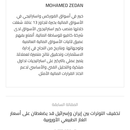
MOHAMED ZEDAN
خبير في أسواق الفوركس واستراتيجي في
الأسواق المالية بخبرة تتجاوز 13 عامًا، شغلت
خلالها منصب كبير استراتيجيي الأسواق لدى
شركة كافيو للوساطة المالية. أتمتع بفهم
عميق لآليات الأسواق المالية العالمية
وتوجهاتها، وبتاريخ من النجاح في إدارة
الاستثمارات وتحقيق نتائج متميزة لعملائنا.
يتميز عملي بالتركيز على استراتيجيات تداول
مبتكرة والتحليل الفني والأساسي لدعم
اتخاذ القرارات المالية الأمثل.
المقالة السابقة
تخفيف التوترات بين إيران وإسرائيل قد يضغطان على أسعار
الغاز الطبيعي الأوروبية