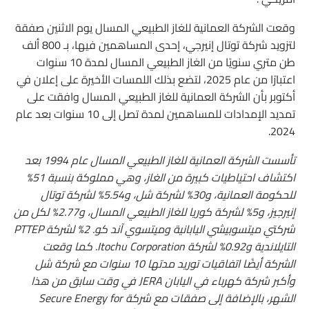
وقعت الشركة العمانية للغاز الطبيعي المسال يوم الاثنين صفقة
لتزويد شركة توتال إنيرجي، إحدى المساهمين فيها، بـ 800 ألف
طن متري سنويًا من الغاز الطبيعي المسال لمدة 10 سنوات
اعتبارًا من عام 2025، لتضع بذلك اللمسات الأخيرة على إعلان في
أكتوبر بأن الشركة العمانية للغاز الطبيعي المسال وافقت على
تمديد الإمدادات للمساهمين لمدة تصل إلى 10 سنوات بعد عام
2024.
تأسست الشركة العمانية للغاز الطبيعي المسال عام 1994 بعد
اكتشاف احتياطيات كبيرة من الغاز، وهي مملوكة بنسبة 51%
للحكومة العمانية، و30% لشركة شل، و5.54% لشركة توتال
إنيرجيز، و5% لشركة كوريا للغاز الطبيعي المسال، و2.77% لكل من
شركتي ميتسوبيشي اليابانية وميتسوي آند كو. 2% لشركة PTTEP
التايلاندية و0.92% لشركة Itochu Corporation. كما وقعت
الشركة أيضًا اتفاقيات توريد مدتها 10 سنوات مع شركة شل
وأكبر شركة كهرباء في اليابان JERA في وقت سابق من هذا
الشهر، بالإضافة إلى صفقات مع شركة Secure Energy for