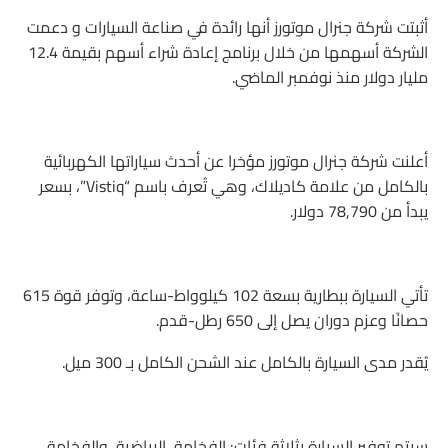
أثبتت شركة جنرال موتورز أنها رائدة في صناعة السيارات و دعمت
الشركة أسهمها من خلال برنامج إعادة شراء أسهم بقيمة 12.4
مليار دولار منذ نوفمبر الماضي.
أعلنت شركة جنرال موتورز مؤخرا عن أحدث سياراتها الكهربائية
بالكامل من علامة كاديلاك، وهي تُعرف باسم “Vistiq”، بسعر
يبدأ من 78,790 دولار.
تأتي السيارة ببطارية بسعة 102 كيلوواط-ساعة، وتوفر قوة 615
حصانًا وعزم دوران يصل إلى 650 رطل-قدم.
يُقدر مدى السيارة بالكامل عند الشحن الكامل بـ 300 ميل.
سيتم توفير السيارة بثلاثة فئات: الفخامة، الرياضية، والفخامة