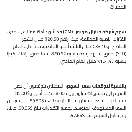
الممتازة.
سهم شركة جينرال موتورز (GM) قد شهد أداءً قويًا
على مدى
الفترات الزمنية المختلفة، حيث ارتفع 20.50% خلال الشهر
الماضي، و33.10% خلال الثلاثة أشهر الماضية. منذ بداية العام
(YTD)، حقق السهم زيادة بنسبة 60.52%، بينما حقق ارتفاعًا كبيرًا
بنسبة 104.47% خلال العام الماضي.
بالنسبة لتوقعات سعر السهم
، المحللين يتوقعون أن يصل
السهم إلى مستويات تتراوح بين $38.00 كحد أدنى و$85.00
كحد أعلى. السعر المستهدف المتوسط هو $59.50، في حين أن
السعر المستهدف المتوسط لجميع التقديرات يبلغ $59.85. حاليًا،
يتم تداول السهم عند $57.66.