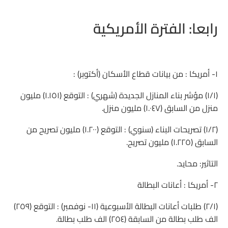
رابعا: الفترة الأمريكية
١- أمريكا : من بيانات قطاع الأسكان (أكتوبر) :
(١/١) مؤشر بناء المنازل الجديدة (شهري) : التوقع (١.١٥١) مليون
منزل من السابق (١.٠٤٧) مليون منزل.
(١/٢) تصريحات البناء (سنوي) : التوقع (١.٢٠٠) مليون تصريح من
السابق (١.٢٢٥) مليون تصريح.
التاثير: محايد.
٢- أمريكا : أعانات البطالة
(٢/١) طلبات أعانات البطالة الأسبوعية (١١- نوفمبر) : التوقع (٢٥٩)
الف طلب بطالة من السابقة (٢٥٤) الف طلب بطالة.