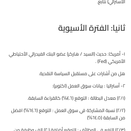
الأسترالي) نتابع.
ثانيا: الفترة الأسيوية
١- أمريكا: حديث (السيد / هاركر) عضو البنك الفيدرالي الأحتياطي
الأمريكي (Fed) .
هل من أشارات على مستقبل السياسة النقدية.
٢- أستراليا : بيانات سوق العمل (اكتوبر):
(٢/١) معدل البطالة : التوقع (٤.٦℅) كالقراءة السابقة.
(٢/٢) نسبة المشاركة في سوق العمل : التوقع (٦٤.٦℅) افضل
من السابقة (٦٤.٥℅)
(٢/٣) التغير في الوظائف : التوقع أضافة (٢٠) الف وظيفة من