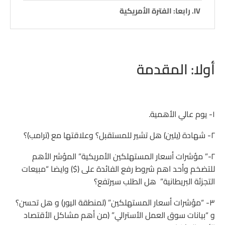
رابعا: الفترة الأمريكية
أولا: المقدمة
١- يوم عالي الأهمية.
٢- شهادة (يلين) هل تشير للمستقبل؟ وعلاقتها مع (ترامب)؟
٢-” مؤشرات أسعار المستهلكين الأمريكية” المؤشر الأهم
للتضخم وأحد اهم شروط رفع الفائدة على ($) وايضا “مبيعات
التجزئة البريطانية” هل الطلب سيرتفع؟
٣- “مؤشرات أسعار المستهلكين” (لمنطقة اليور) و هل تحسن؟
و “بيانات سوق العمل الأسترالي” (من أهم مشاكل الأقتصاد