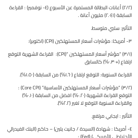
(٢/٢) أعانات البطالة المستمرة عن الأسبوع (٤- نوفمير) : القراءة
السابقة (٢.٠٤١) مليون أعانة .
التأثير: سلبي متوسط.
٣- أمريكا: مؤشرات أسعار المستهلكين (CPI) (اكتوبر):
(٣/١) “مؤشر أسعار المستهلكين “(CPI): القراءة الشهرية التوقع
ارتفاع (+٠.٣٠℅) كالسابق
القراءة السنوية: التوقع ارتفاع (١.٦٠℅) من السابقة (١.٥٠℅).
(٣/٢) “مؤشرات أسعار المستهلكين الأساسية” (Core CPI) :
التوقع القراءة الشهرية (٠.٢٠℅) افضل من السابقة (٠.١٠℅)
والقراءة السنوية التوقع لا تغير (٢.٢℅).
التأثير : ايجابي مرتفع.
٤- أمريكا : شهادة (السيدة / جانيت يلين) – حاكم (البنك الفيدرالي
الأحتياطي الأمريكي) (Fed) :