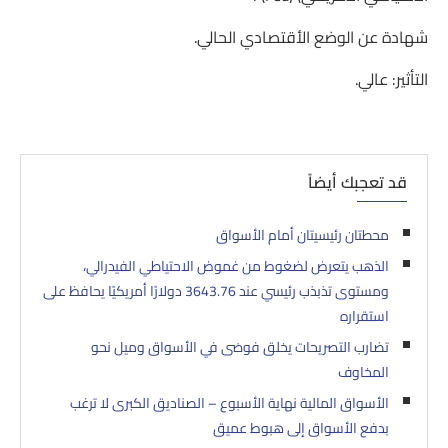
شهادة عن الوضع الأقتصادي الحالي.
التأثير: عالي.
قد تعجبك أيضاً
محطتان رئيسيتان أمام الأسواق
الذهب يتعرض لضغوط من غموض الاحتياطي الفيدرالي،
ومستوى تذبذب رئيسي عند 3643.76 دولارًا أمريكيًا يحافظ على
استقراره
تضارب التصريحات يخلق فوضى في الأسواق وميل نحو
المخاوف
الأسواق المالية نهاية الأسبوع – الصناديق الكبرى لا ترغب
بدفع الأسواق إلى هبوط عميق