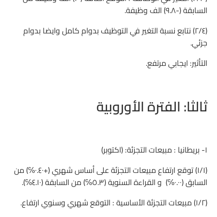
السابقة (-٩.٨) الف وظيفة.
(٢/٤) نتابع نسبة التغير في التوظيف بدوام كامل وايضا بدوام
جزئي.
التأثير: ايجابي مرتفع.
ثالثا: الفترة الأوروبية
١- بريطانيا : مبيعات التجزئة: (اكتوبر)
(١/١) توقع ارتفاع مبيعات التجزئة على أساس شهري (+٠.٤٠℅) من
السابق (٠.٠٠℅) و القراءة السنوية (٥.٣℅) من السابقة (٤.١٠℅).
(١/٢) مبيعات التجزئة الأساسية : التوقع شهري وسنوي ارتفاع.