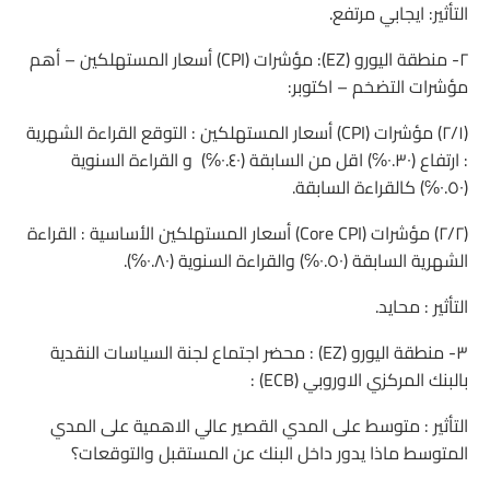
التأثير: ايجابي مرتفع.
٢- منطقة اليورو (EZ): مؤشرات (CPI) أسعار المستهلكين – أهم
مؤشرات التضخم – اكتوبر:
(٢/١) مؤشرات (CPI) أسعار المستهلكين : التوقع القراءة الشهرية
: ارتفاع (٠.٣٠℅) اقل من السابقة (٠.٤٠℅) و القراءة السنوية
(٠.٥٠℅) كالقراءة السابقة.
(٢/٢) مؤشرات (Core CPI) أسعار المستهلكين الأساسية : القراءة
الشهرية السابقة (٠.٥٠℅) والقراءة السنوية (٠.٨٠℅).
التأثير : محايد.
٣- منطقة اليورو (EZ) : محضر اجتماع لجنة السياسات النقدية
بالبنك المركزي الاوروبي (ECB) :
التأثير : متوسط على المدي القصير عالي الاهمية على المدي
المتوسط ماذا يدور داخل البنك عن المستقبل والتوقعات؟