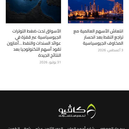
انتعاش الأسهم العالمية مع
الأسواق تحت ضغط التوترات
تراجع النفط بعد انحسار
الجيوسياسية عبر قفزة في
المخاوف الجيوسياسية
عوائد السندات والنفط …أمازون
تقود أسهم التكنولوجيا بعد
3 أغسطس، 2026
النتائج الجيدة
31 يوليو، 2026
برج دار العوضي – شارع أحمد الجابر – الدور الثامن عشر – شرق ، الكويت