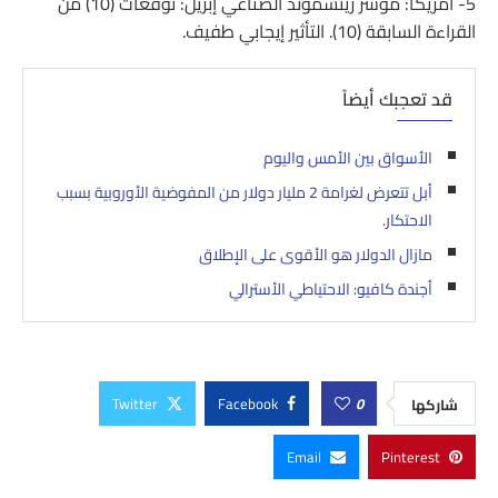
5- أمريكا: مؤشر ريتشموند الصناعي إبريل: توقعات (10) من
القراءة السابقة (10). التأثير إيجابي طفيف.
قد تعجبك أيضاً
الأسواق بين الأمس واليوم
أبل تتعرض لغرامة 2 مليار دولار من المفوضية الأوروبية بسبب
الاحتكار.
مازال الدولار هو الأقوى على الإطلاق
أجندة كافيو: الاحتياطي الأسترالي
Twitter
Facebook
0
شاركها
Email
Pinterest