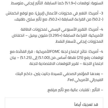
السنوية: توقعات (+1.9%) كما السابقة. التأثير إيجابي متوسط.
3- أمريكا: التغير في مخزونات الأعمال (إبريل): مع توقع انكماش
(-0.2%) من القراءة السابقة (+0.2%)، مع تأثير سلبي طفيف.
4- أمريكا: التقرير الأسبوعي الرسمي لمخزونات الطاقة
الأمريكية: القراءة السابقة (+3.295) مليون برميل – انخفاض
المخزونات إيجابي لأسعار النفط.
4- أمريكا: نتائج اجتماع لجنة FOMCالأمريكية : قرار الفائدة مع
توقعات رفع (25) نقطة أساس من (1.00%) إلى (1.25%) – بيان
اجتماع اللجنة – تقرير التوقعات الاقتصادية للجنة.
– بعدها المؤتمر الصحفي للسيدة جانيت يلين، حاكم البنك
الفيدرالي الأمريكي Fed.
– التأثير : تقلبات عالية مع تأثير مرتفع.
قد تعجبك أيضاً