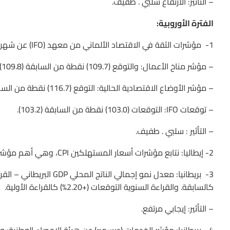
– التأثير: الارتفاع سلبي . طفيف.
الفترة الأوروبية:
1- مؤشرات الثقة في الاقتصاد الألماني من معهد (IFO) عن شهر فبراير، ويتكون من:
– مؤشر مناخ الأعمال: والتوقع (109.7) نقطة من السابقة (109.8).
– مؤشر الأوضاع الاقتصادية الحالية: التوقع (116.7) نقطة من السابقة (116.9) نقطة.
– توقعات IFO: التوقعات (103.0) نقطة من السابقة (103.2).
– التأثير : سلبي . طفيف.
2- إيطاليا: نتابع مؤشرات أسعار المستهلكين CPI، وهي أهم مؤشرات التضخم عن شهر (يناير).
كالسابقة. والقراءة السنوية التوقعات (+2.20%) كالقراءة الأولية.
– التأثير: إيجابي مرتفع.