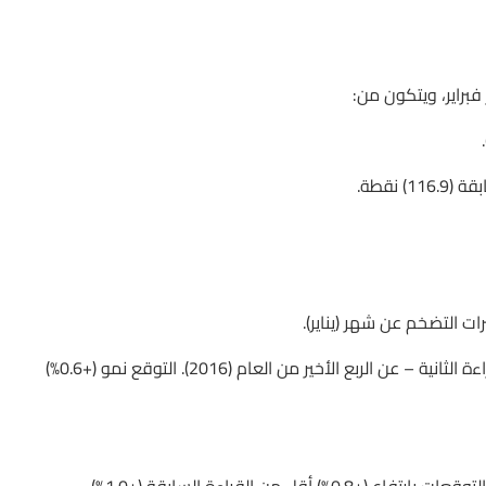
3- بريطانيا: معدل نمو إجمالي الناتج المحلي GDP البريطاني – القراءة الثانية – عن الربع الأخير من العام (2016). التوقع نمو (+0.6%)