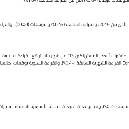
5- بريطانيا: مؤشر التغير في الاستثمارات التجارية البريطانية عن الربع الأخير من 2016، والقراءة السابقة (+0.4%) والتوقعا
6- من منطقة اليورو EZ: يصدر مكتب الإحصاء الأوروبي يوروستات مؤشرات أسعار المستهلكين CPI عن شهر يناير. توقع القراءة السنوية
(+1.8%) كالسابقة. بينما مؤشر أسعار المستهلكين الأساسية Core CPI القراءة الشهرية السابقة (+0.4%). والقراءة السنوية توقع
1- كندا: مبيعات التجزئة عن ديسمبر، التوقعات (+0.1%) والقراءة السابقة (+0.2%). بينما توقعات مبيعات التجزئة الأساسية باستثناء السيار