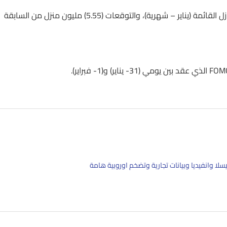
2- أمريكا : عن قطاع الإسكان الأميركي يصدر مؤشر مبيعات المنازل القائمة (يناير – شهرية)، والتوقعات (5.55) مليون منزل من السابقة
سلا وانفيديا وبيانات تجارية وتضخم اوروبية هامة