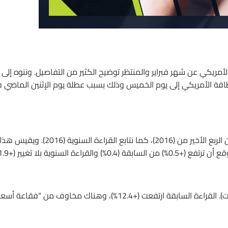
اع الفيدرالي الأمريكي عن شهر فبراير والمنتظر توضيح الكثير من التفاصيل. وننوه إلى
الطاقة الأمريكي إلى يوم الخميس وذلك بسبب عطلة يوم الإثنين الماضي 
1- أستراليا: مؤشر أسعار الأجور من (مكتب الإحصاءات الأسترالي) عن الربع الأخير من (2016)، كما نتابع القراءة السنوية (2016). ويقيس هذ
سنوية بلا تغيير (+1.9%).
2- ( الصين: بيان “أسعار المنازل” عن شهر يناير من (مكتب الإحصاءات). القراءة السابقة ارتفعت (+12.4%)، وهناك مخاوف من “فقاعة أ