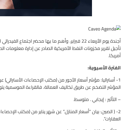
أجندة يوم الأربعاء 22 فبراير، وأهم ما بها محضر اجتم
تأجيل تقرير مخزونات النفط الأمريكية الصادر عن إدارة معلومات 
أمريكا.
الفترة الأسيوية:
المؤشر التضخم عن طريق تكاليف العمالة، فالقراءة الموسمية يتوقع أن ترتفع (+0.5%) من السابقة (0.4%) والقراءة ال
– التأثير : إيجابي . متوسط.
العقارات”.