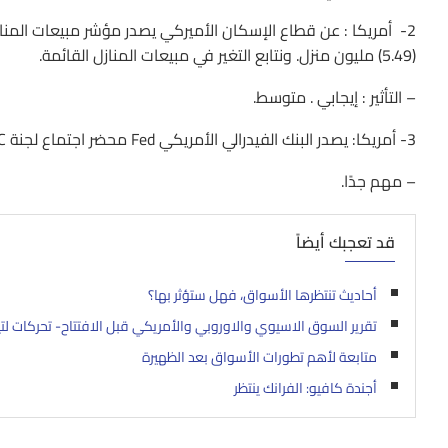
(5.49) مليون منزل. ونتابع التغير في مبيعات المنازل القائمة.
– التأثير : إيجابي . متوسط.
3- أمريكا: يصدر البنك الفيدرالي الأمريكي Fed محضر اجتماع لجنة FOMC الذي عقد بين يومي (31- يناير) و(1- فبراير).
– مهم جدًا.
قد تعجبك أيضاً
أحاديث تنتظرها الأسواق، فهل ستؤثر بها؟
تقرير السوق الاسيوي والاوروبي والأمريكي قبل الافتتاح- تحركات لتي
متابعة لأهم تطورات الأسواق بعد الظهيرة
أجندة كافيو: الفرانك ينتظر