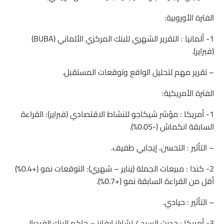
الفترة الأوروبية:
1- ألمانيا : التقرير الشهري للبنك المركزي الألماني (BUBA)
(فبراير).
– تقرير مهم لتحليل الواقع وتوقعات المستقبل.
الفترة الأمريكية:
1- أمريكا : مؤشر شيكاجو للنشاط الاقتصادي (فبراير): القراءة
السابقة انكماش (-0.05%).
– التأثير : التحسن، إيجابي طفيف.
2- كندا : مبيعات الجملة (يناير – شهري): التوقعات نمو (+0.4%)
أقل من القراءة السابقة نمو (+0.7%).
– التأثير : حيادي.
3- أمريكا : حديث السيد / تشارلز إيفانز – حاكم البنك الفيدرالي