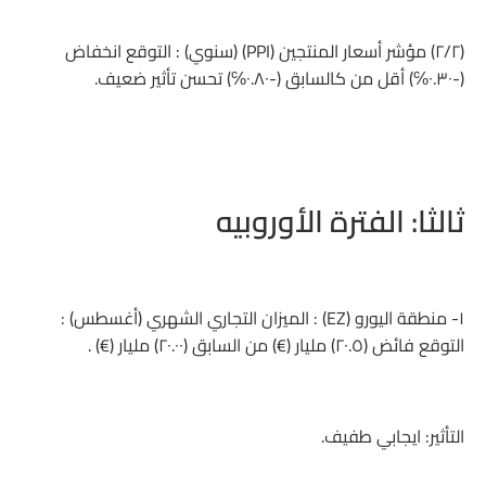
(٢/٢) مؤشر أسعار المنتجين (PPI) (سنوي) : التوقع انخفاض
(-٠.٣٠℅) أقل من كالسابق (-٠.٨٠℅) تحسن تأثير ضعيف.
ثالثا: الفترة الأوروبيه
١- منطقة اليورو (EZ) : الميزان التجاري الشهري (أغسطس) :
التوقع فائض (٢٠.٥) مليار (€) من السابق (٢٠.٠٠) مليار (€) .
التأثير: ايجابي طفيف.