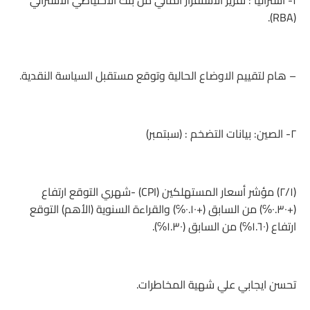
(RBA).
– هام لتقييم الاوضاع الحالية وتوقع مستقبل السياسة النقدية.
٢- الصين: بيانات التضخم : (سبتمبر)
(٢/١) مؤشر أسعار المستهلكين (CPI) -شهري التوقع ارتفاع
(+٠.٣٠℅) من السابق (+٠.١٠℅) والقراءة السنوية (الأهم) التوقع
ارتفاع (١.٦٠℅) من السابق (١.٣٠℅).
تحسن ايجابي علي شهية المخاطرات.