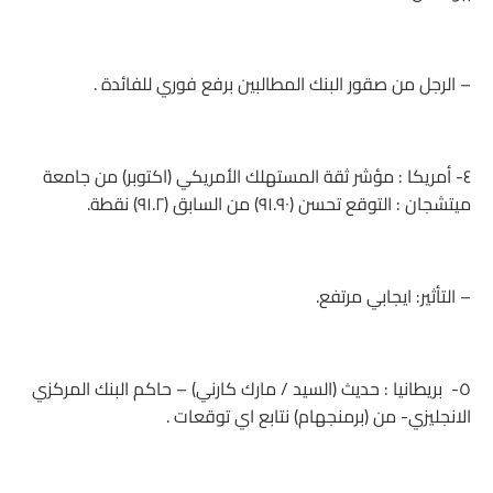
– الرجل من صقور البنك المطالبين برفع فوري للفائدة .
٤- أمريكا : مؤشر ثقة المستهلك الأمريكي (اكتوبر) من جامعة
ميتشجان : التوقع تحسن (٩١.٩٠) من السابق (٩١.٢) نقطة.
– التأثير: ايجابي مرتفع.
٥- بريطانيا : حديث (السيد / مارك كارني) – حاكم البنك المركزي
الانجليزي- من (برمنجهام) نتابع اي توقعات .