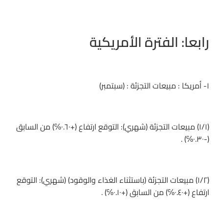
رابعا: الفترة الأمريكية
١- أمريكا : مبيعات التجزئة : (سبتمبر)
(١/١) مبيعات التجزئة (شهري): التوقع ارتفاع (+٠.٦٠℅) من السابق
(-٠.٣٠℅) .
(١/٢) مبيعات التجزئة (باستثناء الغذاء والوقود) (شهري): التوقع
ارتفاع (+٠.٤٠℅) من السابق (+٠.١٠℅) .