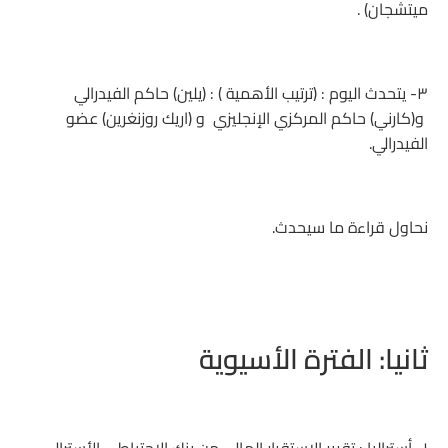
ميتشجان) .
٣- يتحدث اليوم : (ترتيب الأهمية ) : (يلين) حاكم الفيدرالي
و(كارني) حاكم المركزي الإنجليزي و (اريك روزنغرين) عضو
الفيدرالي.
نحاول قراءة ما سيحدث.
ثانيا: الفترة الأسيوية
١- أستراليا : تقرير الاستقرار المالي من بنك الاحتياطي الأسترالي