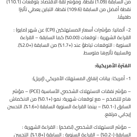
من السابقة (1.09) نقطة. ومؤشر ثقة الاقتصاد بتوقعات (110.1)
نقطة أفضل من السابقة (109.6) نقطة. التباين يعطي تأثيرًا
طفيفًا.
2- ألمانيا: مؤشرات أسعار المستهلكين (CPI) عن شهر (مايو) :
القراءة الشهرية : توقعات (0.00%) كما السابقة – القراءة
السنوية : التوقعات تباطؤ عند (+1.7%) من السابقة (+2.0%).
والسلبية تأثيرها متوسط.
الفترة الأمريكية:
1- أمريكا: بيانات إنفاق المستهلك الأمريكي (إبريل):
– مؤشر نفقات الاستهلاك الشخصي الأساسية (PCE) – مؤشر
هام للتضخم – مع توقعات شهرية: نمو (+0.1%) من الانكماش
السابق (-0.1%) – بينما القراءة السنوية السابقة (+1.6%). التحسن
إيجابي مرتفع.
– مؤشر الاستهلاك الشخصي (تضخم) : القراءة الشهرية :
السابقة (-0.2%) – القراءة السنوية : السابقة (+1.8%). التحسن