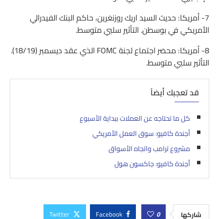
7- أمريكا: حديث السيد اريك روزنغرين، حاكم البنك الفيدرالي
الأمريكي في بوسطن. التأثير سلبي متوسط.
8- أمريكا: محضر اجتماع لجنة FOMC الذي عقد ديسمبر (18/19).
التأثير سلبي متوسط.
قد تعجبك أيضاً
كل ما تحتاجه عن العملات ببداية الأسبوع
أجندة كافيو: سوق العمل الأمريكي
مشروع ترامب واتجاه الأسواق
أجندة كافيو: جاكسون هول
Twitter
Facebook
0
شاركها