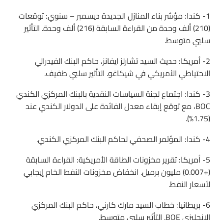
1- كندا: مؤشر بناء المنازل الجديدة ديسمبر – سنوي: توقعات
(210) ألف وحدة من القراءة السابقة (216) ألف وحدة. التأثير
سلبي متوسط.
2- أمريكا: حديث السيد تشارلز ايفانز، حاكم البنك الفيدرالي
الاحتياطي الأمريكي في شيكاغو. التأثير سلبي طفيف.
3- كندا: اجتماع لجنة السياسات النقدية بالبنك المركزي الكندي
BOC، مع توقع إبقاء معدل الفائدة على الدولار الكندي عند
(1.75%).
4- كندا: المؤتمر الصحفي لحاكم البنك المركزي الكندي.
5- أمريكا: تقرير مخزونات الطاقة الأمريكية: القراءة السابقة
(+0.007) مليون برميل. انخفاض مخزونات النفط الخام إيجابي
لأسعار النفط.
6- بريطانيا: خطاب السيد مارك كارني، حاكم البنك المركزي
الإنجليزي BOE. التأثير سلبي متوسط.