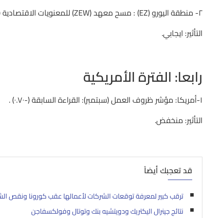
٢- منطقة اليورو (EZ) : مسح معهد (ZEW) للمعنويات الاقتصادية (اكتوبر) : التوقع (٦.٣) من السابق (٥.٤٠) .
التأثير: ايجابي.
رابعا: الفترة الأمريكية
١-أمريكا: مؤشر ظروف العمل (سبتمبر): القراءة السابقة (-٠.٧٠) .
التأثير: منخفض.
قد تعجبك أيضاً
ترقب كبير لمعرفة توقعات الشركات لأعمالها عقب كورونا ونقص الش
نتائج جينرال اليكتريك ودويتشيه بنك وتوتال وفولكسفاجن