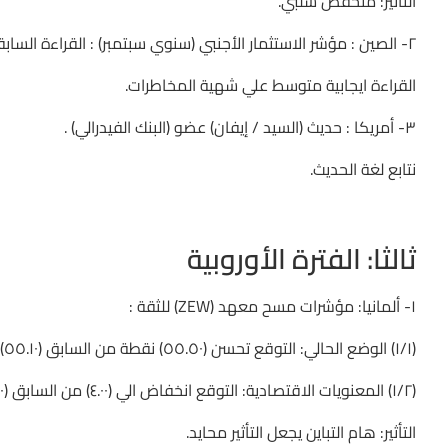
التأثير: منخفض سلبي.
٢- الصين : مؤشر الاستثمار الأجنبي (سنوي سبتمبر) : القراءة السابقة (٤.٥٠℅) .
القراءة ايجابية متوسط علي شهية المخاطرات.
٣- أمريكا : حديث (السيد / إيفان) عضو (البنك الفيدرالي) .
نتابع لغة الحديث.
ثالثا: الفترة الأوروبية
١- ألمانيا: مؤشرات مسح معهد (ZEW) للثقة :
(١/١) الوضع الحالي: التوقع تحسن (٥٥.٥٠) نقطة من السابق (٥٥.١٠) نقطة.
(١/٢) المعنويات الاقتصادية: التوقع انخفاض الي (٤.٠٠) من السابق (٥.٠٠).
التأثير: هام التباين يجعل التأثير محايد.