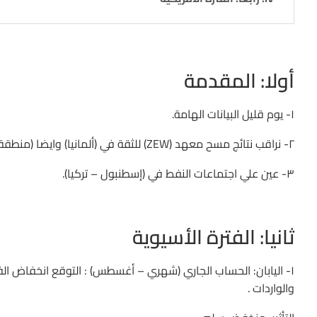
أولا: المقدمة
١- يوم قليل البيانات الهامة.
٢- نراقب نتائج مسح معهد (ZEW) للثقة في (ألمانيا) وايضا (منطقة اليورو) وفقط.
٣- عين علي اجتماعات النفط في (إسطنبول – تركيا).
ثانيا: الفترة الأسيوية
١- اليابان: الحساب الجاري (شهري – أغسطس) : التوقع انخفاض الف
والواردات .