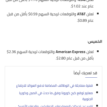
عام عند 1.02$.
تعلن
AT&T
والتوقعات لربحية السهم 0.59$ بأقل من قبل
عام 0.89$.
الخميس
:
تعلن
American Express
والتوقعات لربحية السهم 2.36$
بأقل من قبل عام 2.80$.
قد تعجبك أيضاً
قفزة مفاجئة في الوظائف المضافة تدفع العوائد للارتفاع
معايير توقع كبح كورونا وفق ما حدث في الصين وكوريا
الجنوبية
تقرير عن تحركات اليورو/دولار، الدولار/ين، والدولار الأمريكي